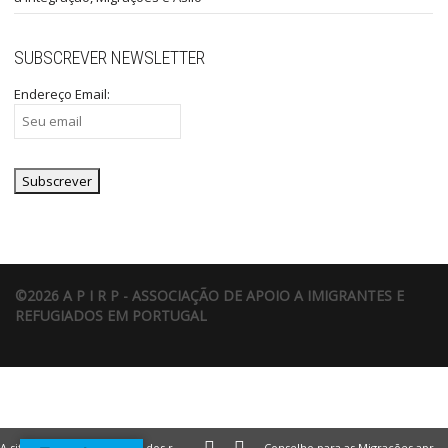
SUBSCREVER NEWSLETTER
Endereço Email:
©2026 A P I R P - ASSOCIAÇÃO DE APOIO A IMIGRANTES E
REFUGIADOS EM PORTUGAL
A situação dos migrantes e dos refugiados na Europa.
Conselho para as Migrações aprova Declaração sobre situação na Ucrânia