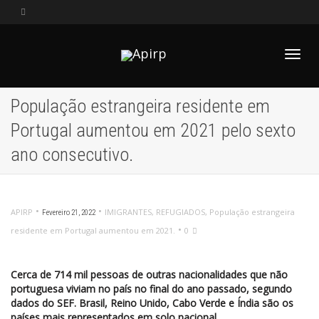
Alter
População estrangeira residente em
Portugal aumentou em 2021 pelo sexto
Nave
ano consecutivo.
•
•
APIRP
IMIGRANTES
,
REFUGIADOS
,
População estrangeira
Fevereiro 21, 2022
•
residente em Portugal aumentou em 2021.
0
Cerca de 714 mil pessoas de outras nacionalidades que não
portuguesa viviam no país no final do ano passado, segundo
dados do SEF. Brasil, Reino Unido, Cabo Verde e Índia são os
países mais representados em solo nacional
.