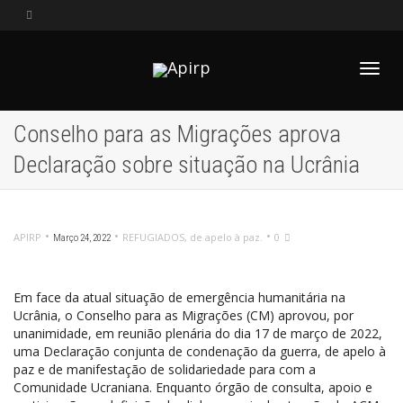
Alter
Conselho para as Migrações aprova
Declaração sobre situação na Ucrânia
Nave
•
•
•
APIRP
REFUGIADOS
,
de apelo à paz.
0
Março 24, 2022
Em face da atual situação de emergência humanitária na
Ucrânia, o Conselho para as Migrações (CM) aprovou, por
unanimidade, em reunião plenária do dia 17 de março de 2022,
uma Declaração conjunta de condenação da guerra, de apelo à
paz e de manifestação de solidariedade para com a
Comunidade Ucraniana. Enquanto órgão de consulta, apoio e