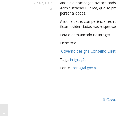
•
anos e a nomeação avança após 
da AIMA
,
I. P.
Administração Pública, que se pr
1
personalidades.
A idoneidade, competência técnic
ficam evidenciadas nas respetiva
Leia o comunicado na íntegra
Ficheiros:
Governo designa Conselho Direti
Tags:
imigração
Fonte;
Portugal.gov.pt
0
Gost