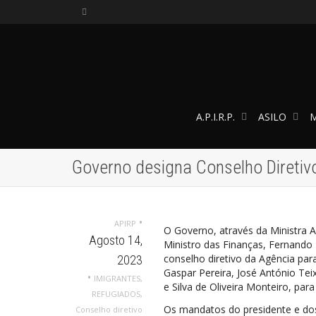
A.P.I.R.P.
ASILO
M
Governo designa Conselho Diretivo
•
APIRP
O Governo, através da Ministra 
Agosto 14,
Ministro das Finanças, Fernando 
conselho diretivo da Agência para 
2023
Gaspar Pereira, José António Tei
•
IMIGRANTES
,
e Silva de Oliveira Monteiro, par
REFUGIADOS
,
Os mandatos do presidente e dos 
Conselho diretivo