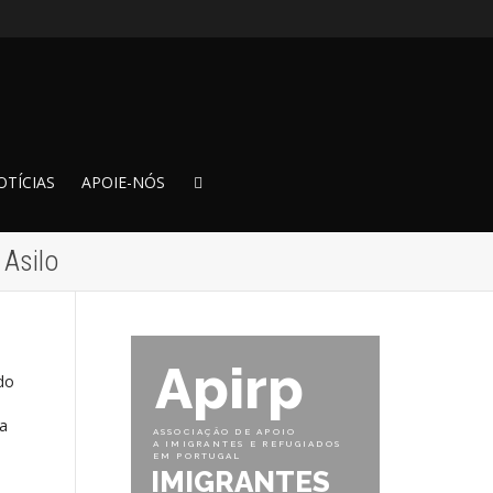
OTÍCIAS
APOIE-NÓS
 Asilo
Apirp
do
ra
ASSOCIAÇÃO DE APOIO
A IMIGRANTES E REFUGIADOS
EM PORTUGAL
IMIGRANTES