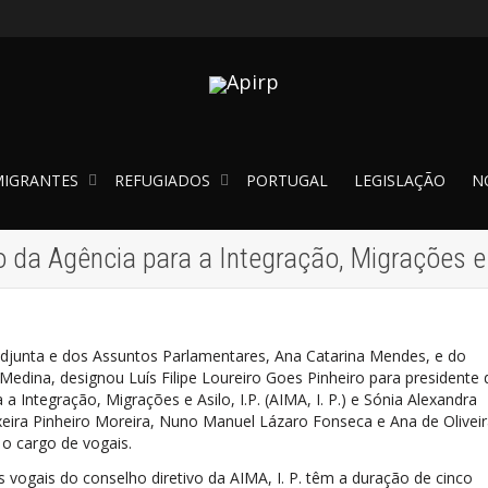
IGRANTES
REFUGIADOS
PORTUGAL
LEGISLAÇÃO
N
 da Agência para a Integração, Migrações e
Adjunta e dos Assuntos Parlamentares, Ana Catarina Mendes, e do
Medina, designou Luís Filipe Loureiro Goes Pinheiro para presidente 
a Integração, Migrações e Asilo, I.P. (AIMA, I. P.) e Sónia Alexandra
xeira Pinheiro Moreira, Nuno Manuel Lázaro Fonseca e Ana de Olivei
a o cargo de vogais.
vogais do conselho diretivo da AIMA, I. P. têm a duração de cinco