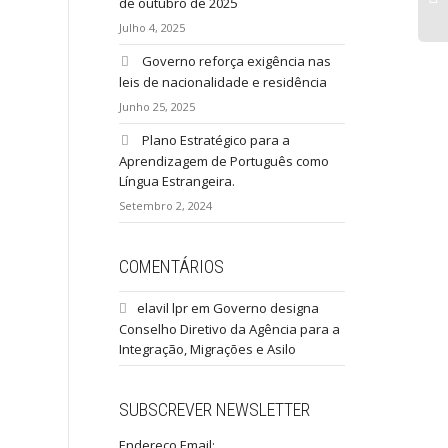
de outubro de 2025
Julho 4, 2025
Re
Governo reforça exigência nas
Fam
leis de nacionalidade e residência
pe
Junho 25, 2025
de 
igu
Plano Estratégico para a
onl
Aprendizagem de Português como
em
Língua Estrangeira.
Setembro 2, 2024
COMENTÁRIOS
elavil lpr
em
Governo designa
Conselho Diretivo da Agência para a
Integração, Migrações e Asilo
SUBSCREVER NEWSLETTER
Endereço Email: