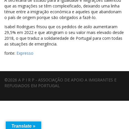
A secretária de Estado para a Igualdade e Migrações salientou
que as migrações se têm complexificado, deixando uma linha
ténue entre a imigração económica e aqueles que abandonam
o país de origem porque são obrigados a fazê-lo.
Isabel Rodrigues frisou que os pedidos de asilo aumentaram
29,5% em 2022 e que atingiram o seu valor mais elevado desde
2018, o que traduz a solidariedade de Portugal para com todas
as situações de emergência.
fonte:
Expresso
©2026 A P I R P - ASSOCIAÇÃO DE APOIO A IMIGRANTES E
REFUGIADOS EM PORTUGAL
Translate »