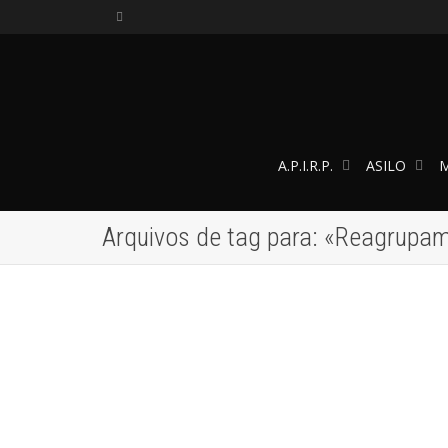
A.P.I.R.P.
ASILO
M
Arquivos de tag para: «Reagrupam