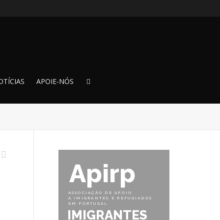
OTÍCIAS
APOIE-NÓS
Apirp
ASSOCIAÇÃO DE APOIO
A IMIGRANTES E REFUGIADOS
EM PORTUGAL
IMIGRANTES