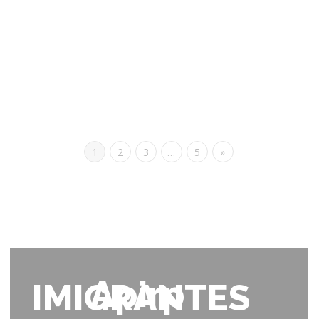
A Nortempo é uma empresa de Recursos Humanos, com
diferentes agências localizadas no Norte e Centro do país.
Temos...
0
Gostos
leia mais
1
2
3
…
5
»
Apirp
IMIGRANTES