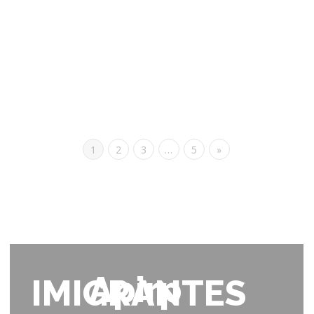
A Nortempo é uma empresa de Recursos Humanos, com
diferentes agências localizadas no Norte e Centro do país.
Temos...
0
Gostos
leia mais
1
2
3
…
5
»
Apirp
IMIGRANTES