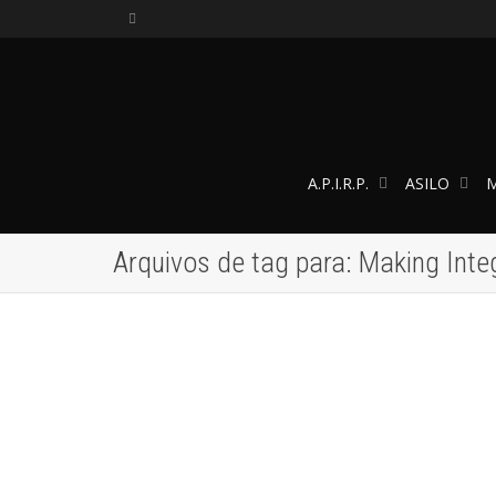
A.P.I.R.P.
ASILO
M
Arquivos de tag para: Making Inte