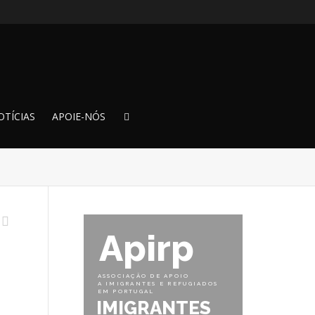
OTÍCIAS
APOIE-NÓS
Apirp
ASSOCIAÇÃO DE APOIO
A IMIGRANTES E REFUGIADOS
EM PORTUGAL
IMIGRANTES